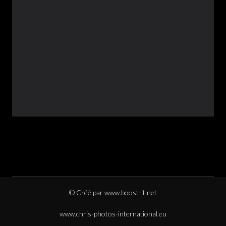
© Créé par
www.boost-it.net
www.chris-photos-international.eu